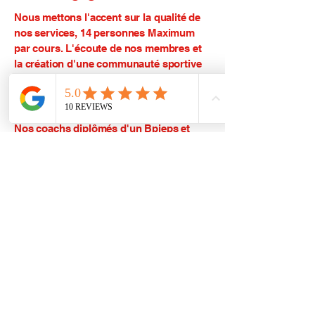
Nous mettons l'accent sur la qualité de
nos services, 14 personnes Maximum
par cours. L'écoute de nos membres et
la création d'une communauté sportive
dynamique et familiale.
Nos Coachs
Nos coachs diplômés d'un Bpjeps et
expérimentés de plus d'une 10ène
d'année sont là pour vous motiver, vous
guider et vous aider à repousser vos
limites en toute sécurité en Boxe, Hyrox
ou Cross training.