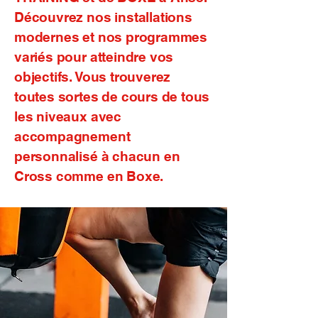
Découvrez nos installations
modernes et nos programmes
variés pour atteindre vos
objectifs. Vous trouverez
toutes sortes de cours de tous
les niveaux avec
accompagnement
personnalisé à chacun en
Cross comme en Boxe.