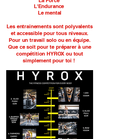
La Force
L'Endurance
Le mental
Les entrainements sont polyvalents
et accessible pour tous niveaux.
Pour un travail solo ou en équipe.
Que ce soit pour te préparer à une
compétition HYROX ou tout
simplement pour toi !